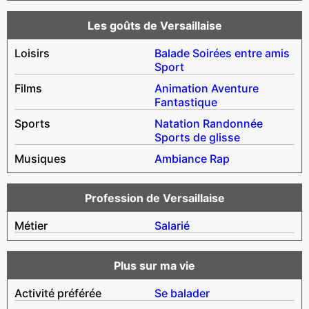
Les goûts de Versaillaise
Loisirs
Balade
Soirées entre amis
Sport
Films
Animation
Aventure
Fantastique
Sports
Natation
Randonnée
Sports de glisse
Musiques
Ambiance
Rap
Profession de Versaillaise
Métier
Salarié
Plus sur ma vie
Activité préférée
Se balader