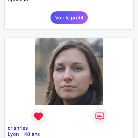
Voir le profil
crishries
Lyon
-
48 ans