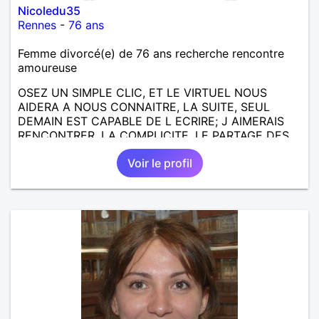
Nicoledu35
Rennes
-
76 ans
Femme divorcé(e) de 76 ans recherche rencontre
amoureuse
OSEZ UN SIMPLE CLIC, ET LE VIRTUEL NOUS
AIDERA A NOUS CONNAITRE, LA SUITE, SEUL
DEMAIN EST CAPABLE DE L ECRIRE; J AIMERAIS
RENCONTRER, LA COMPLICITE, LE PARTAGE DES
BELLES CHOSES DE LA VIE : BALADES, VOYAGES
Voir le profil
EN FRANCE OU AILLEURS. ETRE A L ECOUTE DE L
AUTRE, ET LA VIE SERA PLUS BELLE
ENCORE.....................