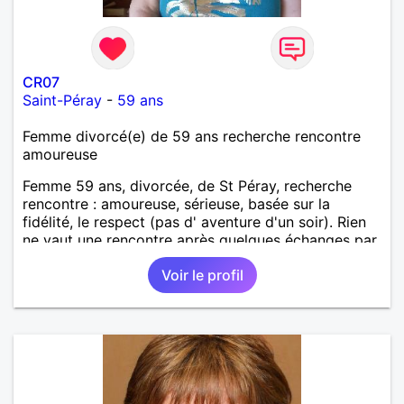
CR07
Saint-Péray
-
59 ans
Femme divorcé(e) de 59 ans recherche rencontre
amoureuse
Femme 59 ans, divorcée, de St Péray, recherche
rencontre : amoureuse, sérieuse, basée sur la
fidélité, le respect (pas d' aventure d'un soir). Rien
ne vaut une rencontre après quelques échanges par
messages pour savoir si il y a un feeling entre les
Voir le profil
deux et le désir de se revoir. Au plaisir de se
découvrir...