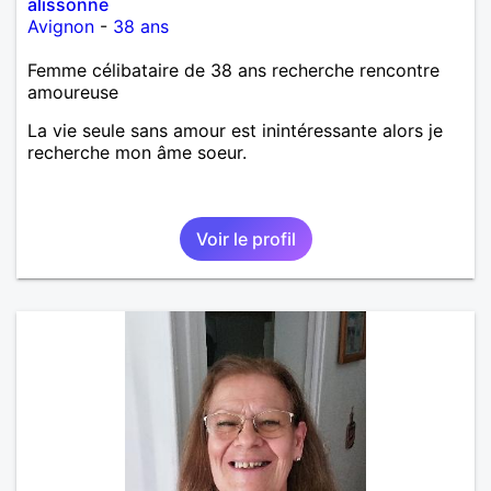
alissonne
Avignon
-
38 ans
Femme célibataire de 38 ans recherche rencontre
amoureuse
La vie seule sans amour est inintéressante alors je
recherche mon âme soeur.
Voir le profil