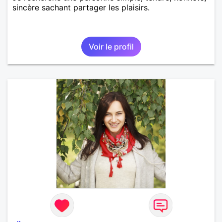
sincère sachant partager les plaisirs.
Voir le profil