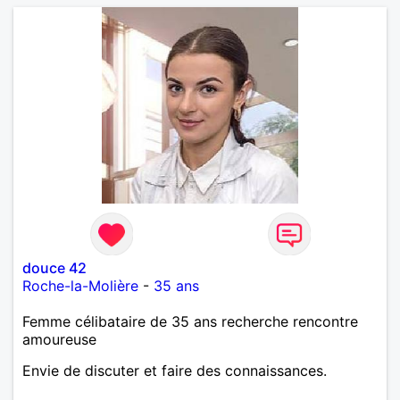
douce 42
Roche-la-Molière
-
35 ans
Femme célibataire de 35 ans recherche rencontre
amoureuse
Envie de discuter et faire des connaissances.