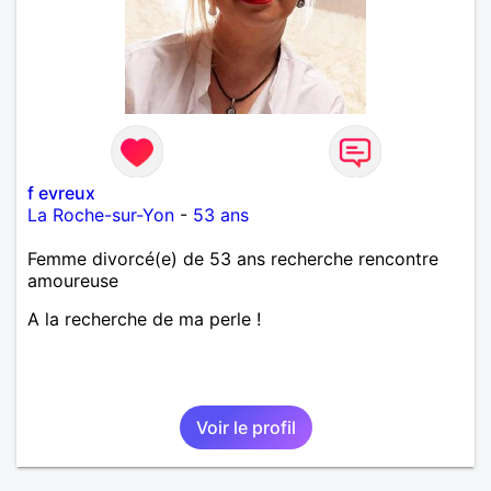
f evreux
La Roche-sur-Yon
-
53 ans
Femme divorcé(e) de 53 ans recherche rencontre
amoureuse
A la recherche de ma perle !
Voir le profil