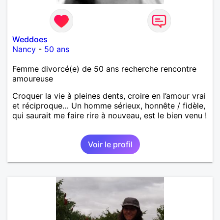
Weddoes
Nancy
-
50 ans
Femme divorcé(e) de 50 ans recherche rencontre
amoureuse
Croquer la vie à pleines dents, croire en l’amour vrai
et réciproque… Un homme sérieux, honnête / fidèle,
qui saurait me faire rire à nouveau, est le bien venu !
Voir le profil