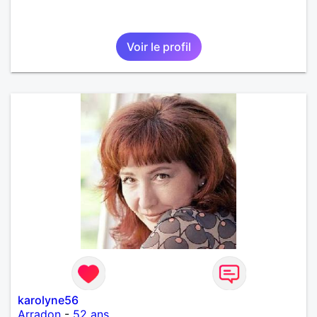
Voir le profil
karolyne56
Arradon
-
52 ans