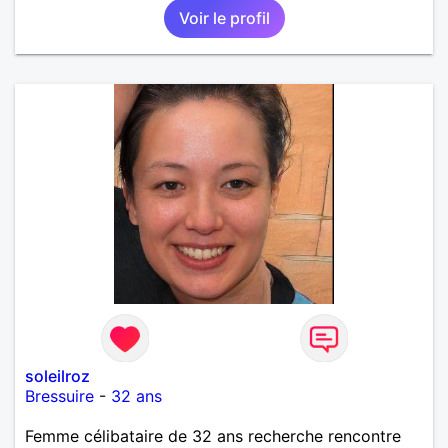
Voir le profil
soleilroz
Bressuire
-
32 ans
Femme célibataire de 32 ans recherche rencontre