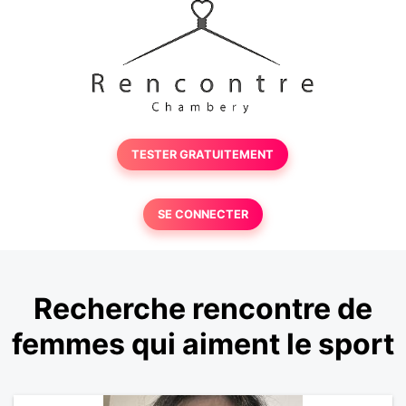
TESTER GRATUITEMENT
SE CONNECTER
Recherche rencontre de
femmes qui aiment le sport