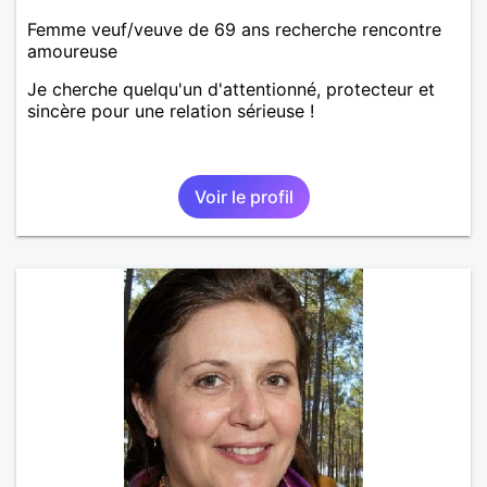
Femme veuf/veuve de 69 ans recherche rencontre
amoureuse
Je cherche quelqu'un d'attentionné, protecteur et
sincère pour une relation sérieuse !
Voir le profil