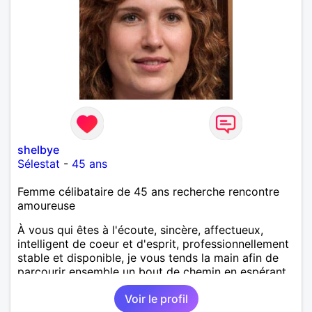
shelbye
Sélestat
-
45 ans
Femme célibataire de 45 ans recherche rencontre
amoureuse
À vous qui êtes à l'écoute, sincère, affectueux,
intelligent de coeur et d'esprit, professionnellement
stable et disponible, je vous tends la main afin de
parcourir ensemble un bout de chemin en espérant
que la route soit longue.
Voir le profil