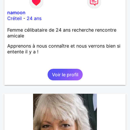
namoon
Créteil
-
24 ans
Femme célibataire de 24 ans recherche rencontre
amicale
Apprenons à nous connaître et nous verrons bien si
entente il y a !
Voir le profil