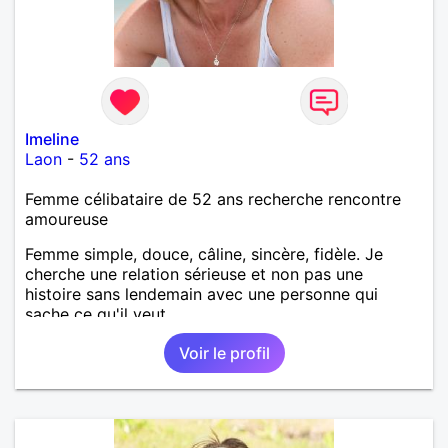
Imeline
Laon
-
52 ans
Femme célibataire de 52 ans recherche rencontre
amoureuse
Femme simple, douce, câline, sincère, fidèle. Je
cherche une relation sérieuse et non pas une
histoire sans lendemain avec une personne qui
sache ce qu'il veut.
Voir le profil