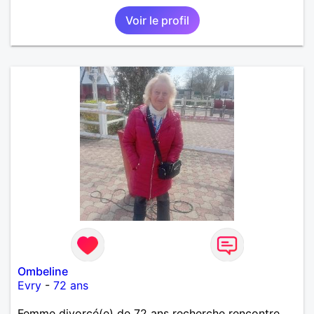
pourrai-je répondre à tout le monde, mais la perche
Voir le profil
est lancée et qui sait ce que cela pourrait donner. Je
reste optimiste sur l'avenir et vous ?
Ombeline
Evry
-
72 ans
Femme divorcé(e) de 72 ans recherche rencontre