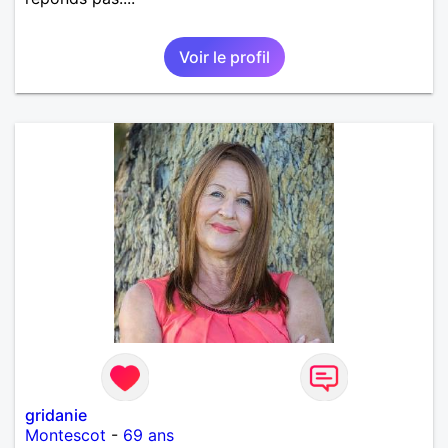
Voir le profil
gridanie
Montescot
-
69 ans