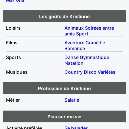
Les goûts de Kristinne
Loisirs
Animaux
Soirées entre
amis
Sport
Films
Aventure
Comédie
Romance
Sports
Danse
Gymnastique
Natation
Musiques
Country
Disco
Variétés
Profession de Kristinne
Métier
Salarié
Plus sur ma vie
Activité préférée
Se balader