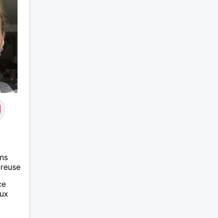
ns
ureuse
ce
eux