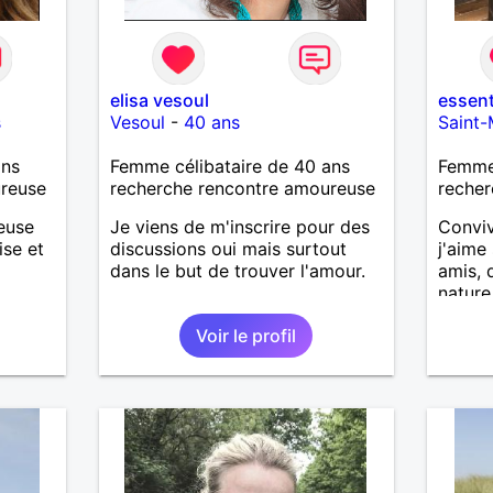
elisa vesoul
essent
s
Vesoul
-
40 ans
Saint-
ans
Femme célibataire de 40 ans
Femme
ureuse
recherche rencontre amoureuse
recher
ieuse
Je viens de m'inscrire pour des
Conviv
ise et
discussions oui mais surtout
j'aime
dans le but de trouver l'amour.
amis, d
nature
rant
de Sai
Voir le profil
de
e
e