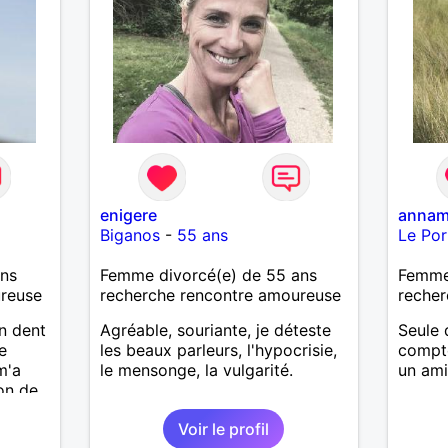
enigere
annam
Biganos
-
55 ans
Le Por
ans
Femme divorcé(e) de 55 ans
Femme
ureuse
recherche rencontre amoureuse
recher
n dent
Agréable, souriante, je déteste
Seule 
e
les beaux parleurs, l'hypocrisie,
compte
m'a
le mensonge, la vulgarité.
un ami
on de
es et
Voir le profil
is pas