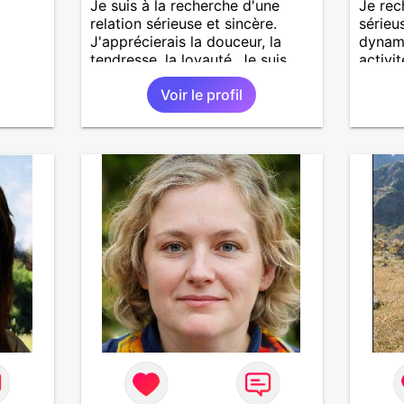
Je suis à la recherche d'une
Je rec
relation sérieuse et sincère.
sérieu
J'apprécierais la douceur, la
dynam
tendresse, la loyauté. Je suis
activit
dynamique.
cinéma
Voir le profil
promen
plus.