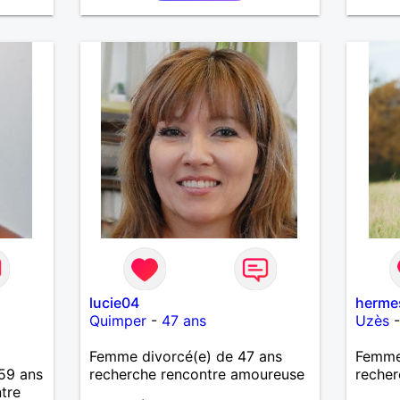
bien
r ce
que
mme
u. A
lucie04
herme
Quimper
-
47 ans
Uzès
Femme divorcé(e) de 47 ans
Femme 
59 ans
recherche rencontre amoureuse
recher
tre