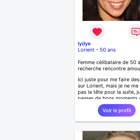
lydye
Lorient
-
50 ans
Femme célibataire de 50 
recherche rencontre amo
Ici juste pour me faire de
sur Lorient, mais je ne me
pas la tête pour la suite, j
passer de bons moments e
affinité il y a, je reste ouv
Voir le profil
tout puisque je suis céliba
et disponible.