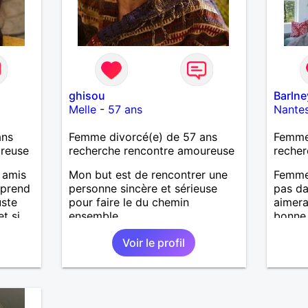
ghisou
Barlne
Melle
-
57 ans
Nante
ans
Femme divorcé(e) de 57 ans
Femme 
ureuse
recherche rencontre amoureuse
recher
s amis
Mon but est de rencontrer une
Femme 
 prend
personne sincère et sérieuse
pas da
uste
pour faire le du chemin
aimera
t si
ensemble.
bonne
erte à
Voir le profil
taire