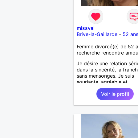
missval
Brive-la-Gaillarde
-
52 an
Femme divorcé(e) de 52 
recherche rencontre amo
Je désire une relation sér
dans la sincérité, la franch
sans mensonges. Je suis
souriante, agréable et
respectueuse tout en dési
Voir le profil
passer de bons moments 
complicité avec un homm
voulant aller dans la mêm
direction que moi.