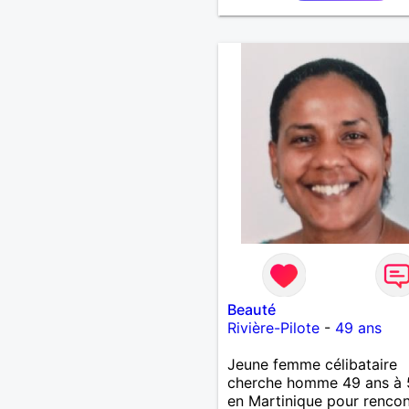
solitaire, je mène une vie 
remplie. Je ne suis pas su
site par dépit, ni en tant 
représentatrice de la Fe
Divorcée Mal dans sa pea
bientôt.
Beauté
Rivière-Pilote
-
49 ans
Jeune femme célibataire
cherche homme 49 ans à 
en Martinique pour rencon