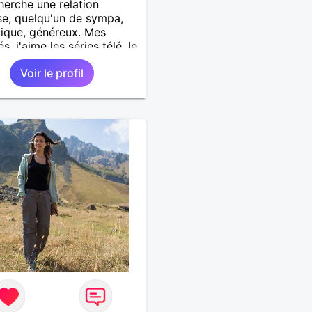
herche une relation
se, quelqu'un de sympa,
ique, généreux. Mes
és, j'aime les séries télé, le
, lire, voyager, se
Voir le profil
er, visiter les musées et