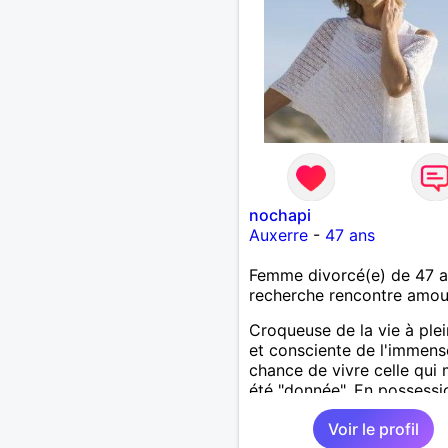
nochapi
Auxerre
-
47 ans
Femme divorcé(e) de 47 
recherche rencontre amo
Croqueuse de la vie à plei
et consciente de l'immens
chance de vivre celle qui 
été "donnée". En possessi
toutes ses facultés mental
Voir le profil
physiques. Célibataire ma