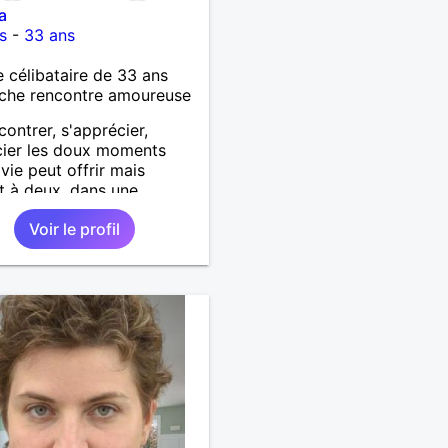
a
s
-
33 ans
célibataire de 33 ans
che rencontre amoureuse
contrer, s'apprécier,
ier les doux moments
 vie peut offrir mais
t à deux, dans une
on sans prise de tête et
Voir le profil
us si complicité.