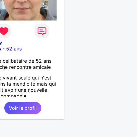
y
s
-
52 ans
célibataire de 52 ans
che rencontre amicale
vivant seule qui n'est
ns la mendicité mais qui
it avoir une nouvelle
 compagnie.
Voir le profil