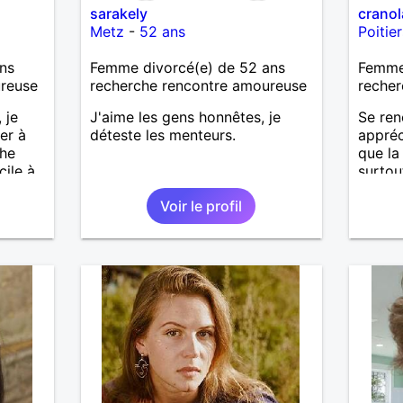
sarakely
cranol
Metz
-
52 ans
Poitier
ns
Femme divorcé(e) de 52 ans
Femme 
ureuse
recherche rencontre amoureuse
recher
 je
J'aime les gens honnêtes, je
Se ren
er à
déteste les menteurs.
appréc
che
que la
cile à
surtou
relati
Voir le profil
voir pl