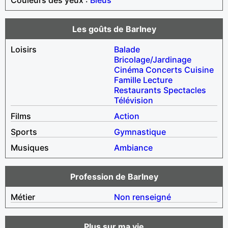
Les goûts de Barlney
Loisirs
Balade
Bricolage/Jardinage
Cinéma
Concerts
Cuisine
Famille
Lecture
Restaurants
Spectacles
Télévision
Films
Action
Sports
Gymnastique
Musiques
Ambiance
Profession de Barlney
Métier
Non renseigné
Plus sur ma vie