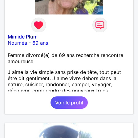
Mimide Plum
Nouméa
-
69 ans
Femme divorcé(e) de 69 ans recherche rencontre
amoureuse
J aime la vie simple sans prise de tête, tout peut
être dit gentiment. J aime vivre dehors dans la
nature, cuisiner, randonner, camper, voyager,
découvrir, comprendre des nouveaux trucs
techniques et sur la vie des êtres vivants. J aime
Voir le profil
danser, faire la fête. Je ne bois pratiquement pas d
alcool, je fume rarement, je ris souvent. Je cherche
un vrai amoureux pour continuer à profiter de la vie
mais à deux. Je peux tout faire toute seule, mais j
en ai marre je veux partagé et rigoler