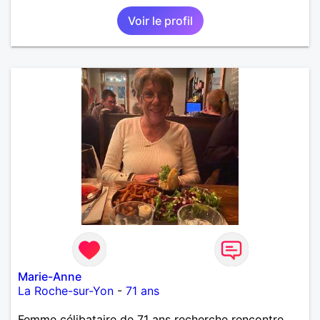
BELLES CHOSES DE LA VIE : BALADES, VOYAGES
Voir le profil
EN FRANCE OU AILLEURS. ETRE A L ECOUTE DE L
AUTRE, ET LA VIE SERA PLUS BELLE
ENCORE.....................
Marie-Anne
La Roche-sur-Yon
-
71 ans
Femme célibataire de 71 ans recherche rencontre