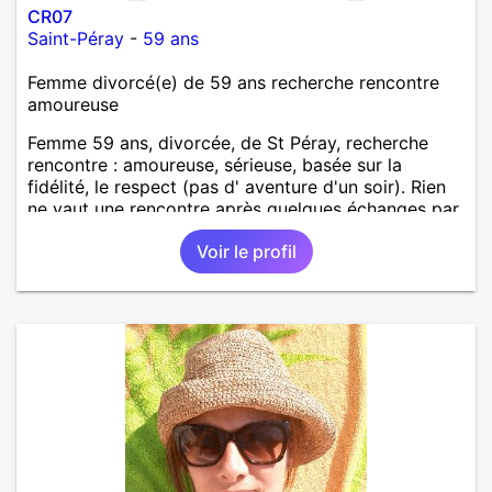
CR07
Saint-Péray
-
59 ans
Femme divorcé(e) de 59 ans recherche rencontre
amoureuse
Femme 59 ans, divorcée, de St Péray, recherche
rencontre : amoureuse, sérieuse, basée sur la
fidélité, le respect (pas d' aventure d'un soir). Rien
ne vaut une rencontre après quelques échanges par
messages pour savoir si il y a un feeling entre les
Voir le profil
deux et le désir de se revoir. Au plaisir de se
découvrir...