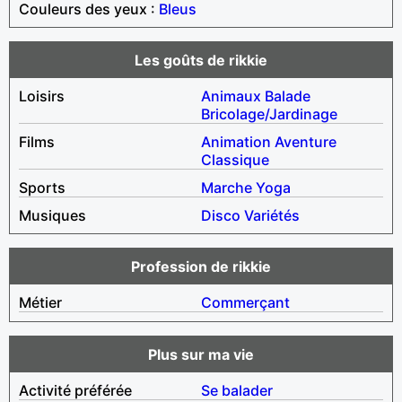
Couleurs des yeux :
Bleus
Les goûts de rikkie
Loisirs
Animaux
Balade
Bricolage/Jardinage
Films
Animation
Aventure
Classique
Sports
Marche
Yoga
Musiques
Disco
Variétés
Profession de rikkie
Métier
Commerçant
Plus sur ma vie
Activité préférée
Se balader