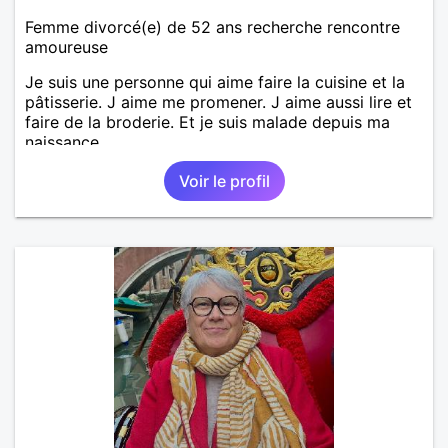
Femme divorcé(e) de 52 ans recherche rencontre
amoureuse
Je suis une personne qui aime faire la cuisine et la
pâtisserie. J aime me promener. J aime aussi lire et
faire de la broderie. Et je suis malade depuis ma
naissance.
Voir le profil