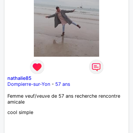
nathalie85
Dompierre-sur-Yon
-
57 ans
Femme veuf/veuve de 57 ans recherche rencontre
amicale
cool simple