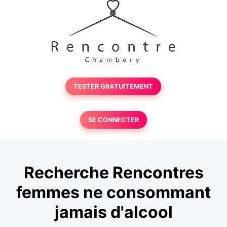
TESTER GRATUITEMENT
SE CONNECTER
Recherche Rencontres
femmes ne consommant
jamais d'alcool