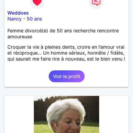
Weddoes
Nancy
-
50 ans
Femme divorcé(e) de 50 ans recherche rencontre
amoureuse
Croquer la vie à pleines dents, croire en l’amour vrai
et réciproque… Un homme sérieux, honnête / fidèle,
qui saurait me faire rire à nouveau, est le bien venu !
Voir le profil