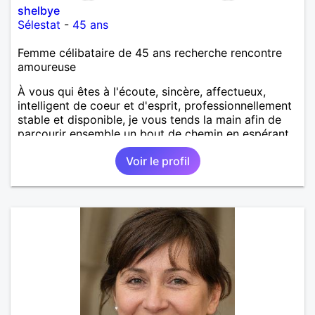
shelbye
Sélestat
-
45 ans
Femme célibataire de 45 ans recherche rencontre
amoureuse
À vous qui êtes à l'écoute, sincère, affectueux,
intelligent de coeur et d'esprit, professionnellement
stable et disponible, je vous tends la main afin de
parcourir ensemble un bout de chemin en espérant
que la route soit longue.
Voir le profil