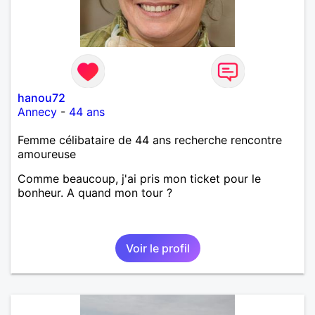
hanou72
Annecy
-
44 ans
Femme célibataire de 44 ans recherche rencontre
amoureuse
Comme beaucoup, j'ai pris mon ticket pour le
bonheur. A quand mon tour ?
Voir le profil