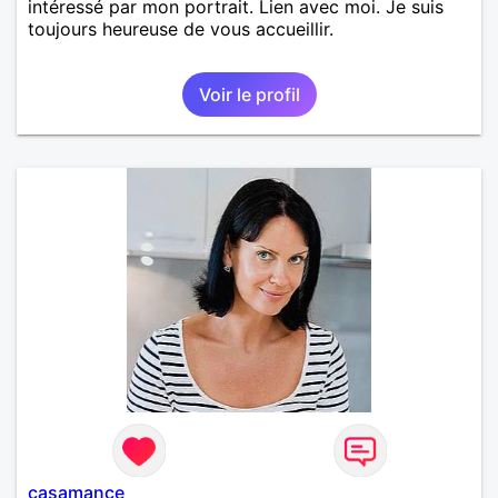
intéressé par mon portrait. Lien avec moi. Je suis
toujours heureuse de vous accueillir.
Voir le profil
casamance