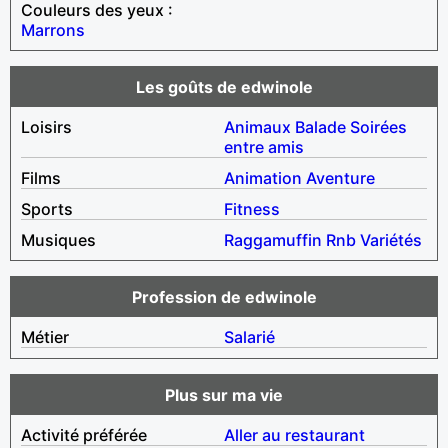
Couleurs des yeux :
Marrons
Les goûts de edwinole
Loisirs
Animaux
Balade
Soirées
entre amis
Films
Animation
Aventure
Sports
Fitness
Musiques
Raggamuffin
Rnb
Variétés
Profession de edwinole
Métier
Salarié
Plus sur ma vie
Activité préférée
Aller au restaurant