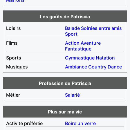
Les goûts de Patriscia
Loisirs
Balade
Soirées entre amis
Sport
Films
Action
Aventure
Fantastique
Sports
Gymnastique
Natation
Musiques
Ambiance
Country
Dance
Profession de Patriscia
Métier
Salarié
Plus sur ma vie
Activité préférée
Boire un verre