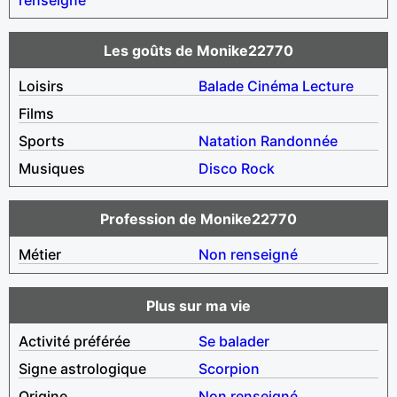
Les goûts de Monike22770
Loisirs
Balade
Cinéma
Lecture
Films
Sports
Natation
Randonnée
Musiques
Disco
Rock
Profession de Monike22770
Métier
Non renseigné
Plus sur ma vie
Activité préférée
Se balader
Signe astrologique
Scorpion
Origine
Non renseigné