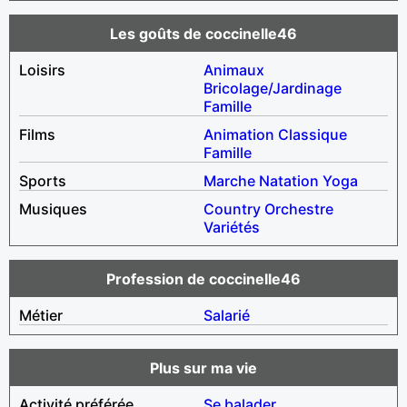
Les goûts de coccinelle46
Loisirs
Animaux
Bricolage/Jardinage
Famille
Films
Animation
Classique
Famille
Sports
Marche
Natation
Yoga
Musiques
Country
Orchestre
Variétés
Profession de coccinelle46
Métier
Salarié
Plus sur ma vie
Activité préférée
Se balader