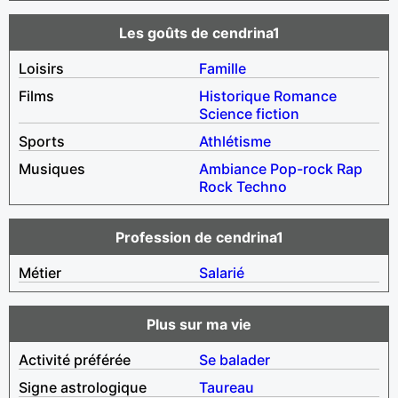
Les goûts de cendrina1
Loisirs
Famille
Films
Historique
Romance
Science fiction
Sports
Athlétisme
Musiques
Ambiance
Pop-rock
Rap
Rock
Techno
Profession de cendrina1
Métier
Salarié
Plus sur ma vie
Activité préférée
Se balader
Signe astrologique
Taureau