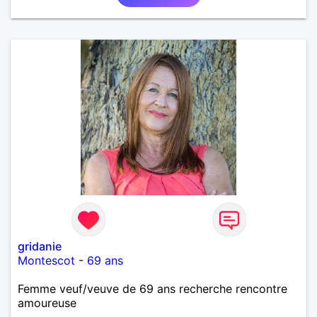
gridanie
Montescot
-
69 ans
Femme veuf/veuve de 69 ans recherche rencontre
amoureuse