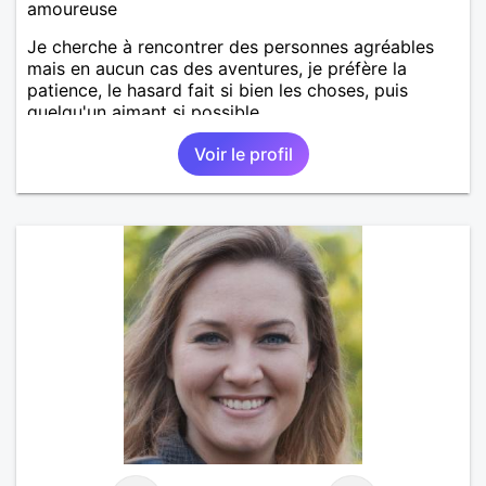
amoureuse
Je cherche à rencontrer des personnes agréables
mais en aucun cas des aventures, je préfère la
patience, le hasard fait si bien les choses, puis
quelqu'un aimant si possible.
Voir le profil