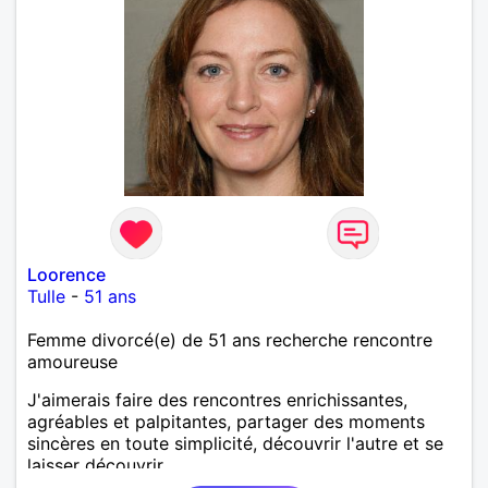
Loorence
Tulle
-
51 ans
Femme divorcé(e) de 51 ans recherche rencontre
amoureuse
J'aimerais faire des rencontres enrichissantes,
agréables et palpitantes, partager des moments
sincères en toute simplicité, découvrir l'autre et se
laisser découvrir.