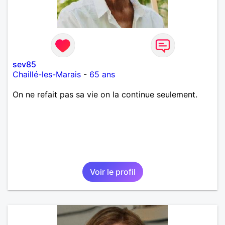
sev85
Chaillé-les-Marais
-
65 ans
On ne refait pas sa vie on la continue seulement.
Voir le profil