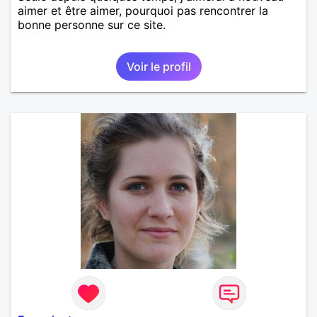
aimer et être aimer, pourquoi pas rencontrer la
bonne personne sur ce site.
Voir le profil