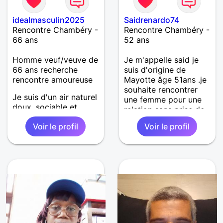
idealmasculin2025
Saidrenardo74
Rencontre Chambéry -
Rencontre Chambéry -
66 ans
52 ans
Homme veuf/veuve de
Je m'appelle said je
66 ans recherche
suis d'origine de
rencontre amoureuse
Mayotte âge 51ans .je
souhaite rencontrer
Je suis d'un air naturel
une femme pour une
doux ,sociable et
relation sans prise de
altruiste. grand
tête
Voir le profil
Voir le profil
passionné de la nature
et ami des animaux.