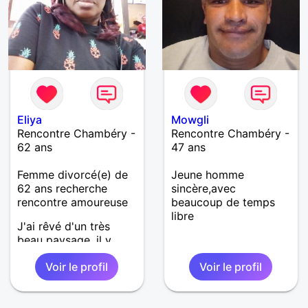
Eliya
Mowgli
Rencontre Chambéry -
Rencontre Chambéry -
62 ans
47 ans
Femme divorcé(e) de
Jeune homme
62 ans recherche
sincère,avec
rencontre amoureuse
beaucoup de temps
libre
J'ai rêvé d'un très
beau paysage, il y
avait de grands pavés
Voir le profil
Voir le profil
et le terrain était très
grand et très vaste,
j'ai vu que c'était