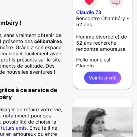
Claudio 73
Rencontre Chambéry -
ambéry !
52 ans
, sans vraiment obtenir de
Homme divorcé(e) de
il présente des
célibataires
52 ans recherche
incère. Grâce à son espace
rencontre amoureuse
mmuniquer facilement avec
rofils présents sur le site.
Hello moi c'est
oments de solitude. Des
Claudio
e nouvelles aventures !
Voir le profil
grâce à ce service de
béry
isager de refaire votre vie,
nu notamment pour ses
a possibilité de choisir la
e
futurs amis
. Ensuite il ne
eur en amoureux ou entre