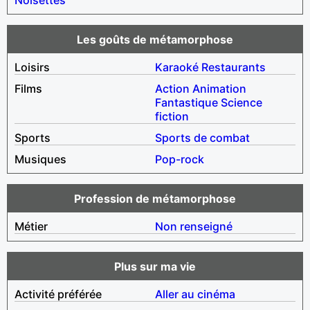
Les goûts de métamorphose
Loisirs
Karaoké
Restaurants
Films
Action
Animation
Fantastique
Science
fiction
Sports
Sports de combat
Musiques
Pop-rock
Profession de métamorphose
Métier
Non renseigné
Plus sur ma vie
Activité préférée
Aller au cinéma