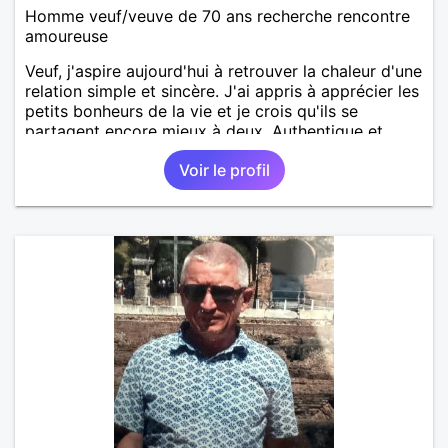
Homme veuf/veuve de 70 ans recherche rencontre
amoureuse
Veuf, j'aspire aujourd'hui à retrouver la chaleur d'une
relation simple et sincère. J'ai appris à apprécier les
petits bonheurs de la vie et je crois qu'ils se
partagent encore mieux à deux. Authentique et
sensible, l'honnêteté et le respect sont pour moi des
Voir le profil
qualités importantes. Je suis calme mais
dynamique, réfléchi et organisé. J'ai des valeurs
solides et de l'humour. Assez sportif je pratique
Golf, VTC, VTT, Ski, Voile ... J'ai beaucoup voyagé.
J'aime les balades, la découverte de nouveaux
paysages, les voyages lointains ou pas, pour des
escapades la France est magnifique et pleine de
ressources. Je jardine, bricole, cuisine, je suis un
peu touche à tout. J'apprécie les spectacles, le
cinéma, les sorties restaurant, les moments entre
amis ou en famille, les rires partagés et la
complicité. Je suis facilement mobile. J'aimerai
rencontrer une femme douce, bienveillante, ouverte
et dynamique qui comme moi recherche une