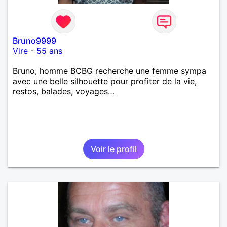
relation basée sur l'authenticité, la complicité, la
confiance et le respect sans prise de tête. Partager
loisirs et bons moments est pour moi essentiel. Je
vis à la campagne à 3 kms de Vire et possède une
Bruno9999
petite chienne teckel nain de 24 mois très
Vire
-
55 ans
affectueuse.
Bruno, homme BCBG recherche une femme sympa
avec une belle silhouette pour profiter de la vie,
restos, balades, voyages…
Voir le profil