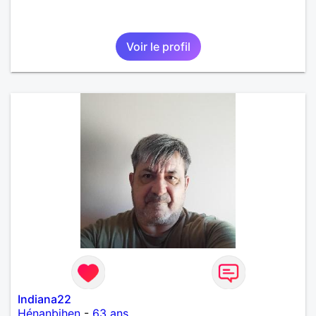
Voir le profil
Indiana22
Hénanbihen
-
63 ans