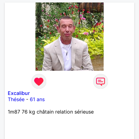
Excalibur
Thésée
-
61 ans
1m87 76 kg châtain relation sérieuse