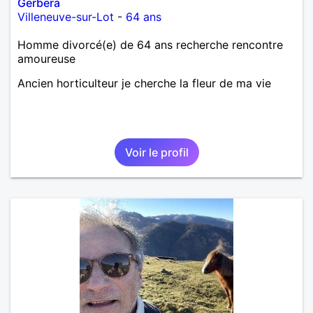
Gerbera
Villeneuve-sur-Lot
-
64 ans
Homme divorcé(e) de 64 ans recherche rencontre
amoureuse
Ancien horticulteur je cherche la fleur de ma vie
Voir le profil