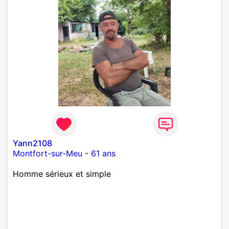
Yann2108
Montfort-sur-Meu
-
61 ans
Homme sérieux et simple