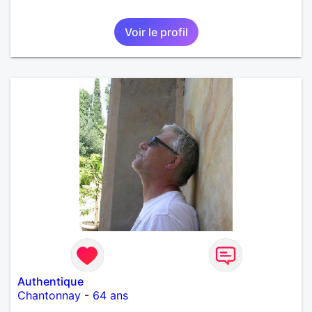
Voir le profil
Authentique
Chantonnay
-
64 ans