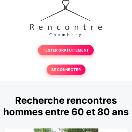
TESTER GRATUITEMENT
SE CONNECTER
Recherche rencontres
hommes entre 60 et 80 ans