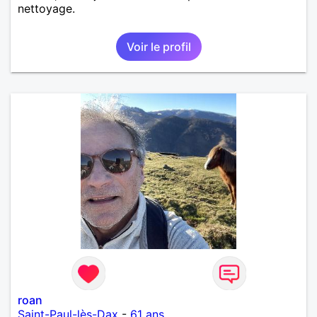
nettoyage.
Voir le profil
roan
Saint-Paul-lès-Dax
-
61 ans