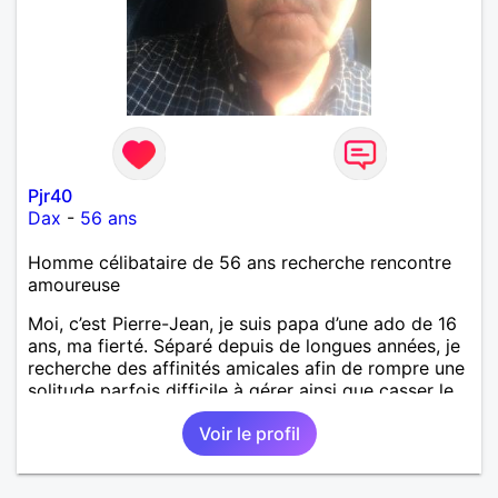
Pjr40
Dax
-
56 ans
Homme célibataire de 56 ans recherche rencontre
amoureuse
Moi, c’est Pierre-Jean, je suis papa d’une ado de 16
ans, ma fierté. Séparé depuis de longues années, je
recherche des affinités amicales afin de rompre une
solitude parfois difficile à gérer ainsi que casser le
vague à l’âme. L’amitié reste extrêmement
Voir le profil
importante à mes yeux mais peut se décliner en des
sentiments plus puissants. « Le temps fera son
œuvre » disait Arthur Schopenhauer, philosophe