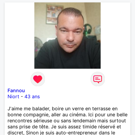
allemand que j’adore. J’aime discuter sans pour
autant être trop locace. Je suis bourré de qualités
avec très peu de défauts. Je suis altruiste,
bienveillant, empathique, attentionné, honnête,
respectueux, doux de caractère et compréhensif : je
laisse « glisser » beaucoup de choses. Mais ne vous
m’éprenez pas Mesdames, si une personne que
j’aime me trahit une fois, il n’y aura pas de seconde
chance et je l’effacerai à « vitam eternam ».
Néanmoins, je suis un tout petit peu maniaque ainsi
qu’impatient. J’essaye de faire des efforts. Rien de
bien dramatique ! Du moins je le pense……Je suis un
homme facile à vivre. À vous si vous le souhaitez,
d’apprendre à me connaître davantage. J’en serai
ravi….A très bientôt je l’espère.
Fannou
Niort
-
43 ans
J'aime me balader, boire un verre en terrasse en
bonne compagnie, aller au cinéma. Ici pour une belle
rencontres sérieuse ou sans lendemain mais surtout
sans prise de tête. Je suis assez timide réservé et
discret, Sinon je suis auto-entrepreneur dans le