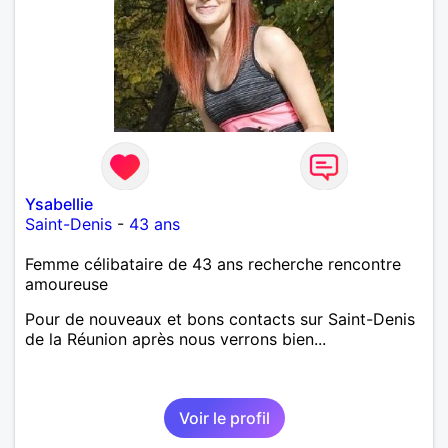
Ysabellie
Saint-Denis
-
43 ans
Femme célibataire de 43 ans recherche rencontre
amoureuse
Pour de nouveaux et bons contacts sur Saint-Denis
de la Réunion après nous verrons bien...
Voir le profil