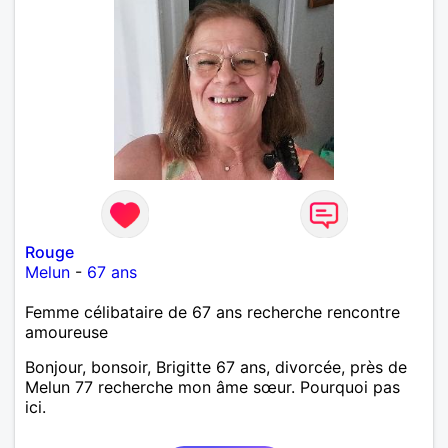
Rouge
Melun
-
67 ans
Femme célibataire de 67 ans recherche rencontre
amoureuse
Bonjour, bonsoir, Brigitte 67 ans, divorcée, près de
Melun 77 recherche mon âme sœur. Pourquoi pas
ici.