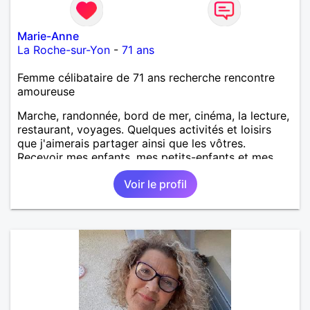
Marie-Anne
La Roche-sur-Yon
-
71 ans
Femme célibataire de 71 ans recherche rencontre
amoureuse
Marche, randonnée, bord de mer, cinéma, la lecture,
restaurant, voyages. Quelques activités et loisirs
que j'aimerais partager ainsi que les vôtres.
Recevoir mes enfants, mes petits-enfants et mes
amis. Bénévolat auprès des enfants à l’école, pour le
Voir le profil
cinéma indépendant... Se rencontrer, être à l’écoute,
échanger avec une personne de confiance, pour une
vie de partage, de tendresse. Les voyages et où
randonnées en France ou à l'étranger à deux en
dehors des sentiers battus me raviraient. Je
m'engage à répondre à votre message. Au plaisir de
vous lire.