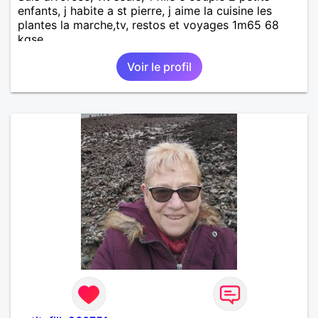
enfants, j habite a st pierre, j aime la cuisine les
plantes la marche,tv, restos et voyages 1m65 68
kgse
Voir le profil