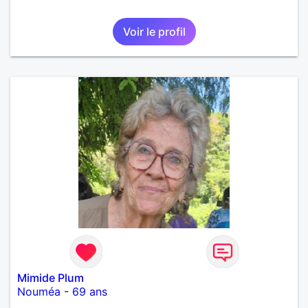
Voir le profil
Mimide Plum
Nouméa
-
69 ans