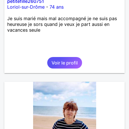
petitefille260751
Loriol-sur-Drôme
-
74 ans
Je suis marié mais mal accompagné je ne suis pas
heureuse je sors quand je veux je part aussi en
vacances seule
Voir le profil