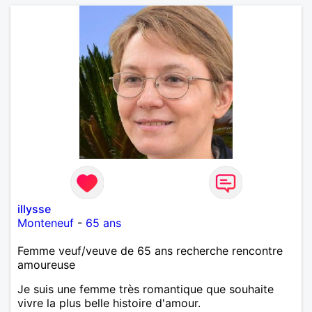
illysse
Monteneuf
-
65 ans
Femme veuf/veuve de 65 ans recherche rencontre
amoureuse
Je suis une femme très romantique que souhaite
vivre la plus belle histoire d'amour.