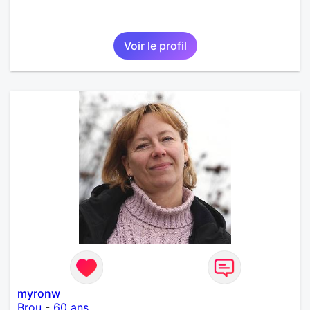
Voir le profil
myronw
Brou
-
60 ans