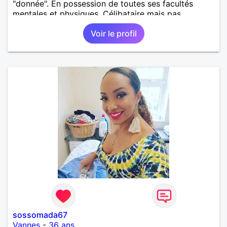
"donnée". En possession de toutes ses facultés
mentales et physiques. Célibataire mais pas
solitaire, je mène une vie bien remplie. Je ne suis
Voir le profil
pas sur ce site par dépit, ni en tant que
représentatrice de la Femme Divorcée Mal dans sa
peau. A bientôt.
sossomada67
Vannes
-
36 ans