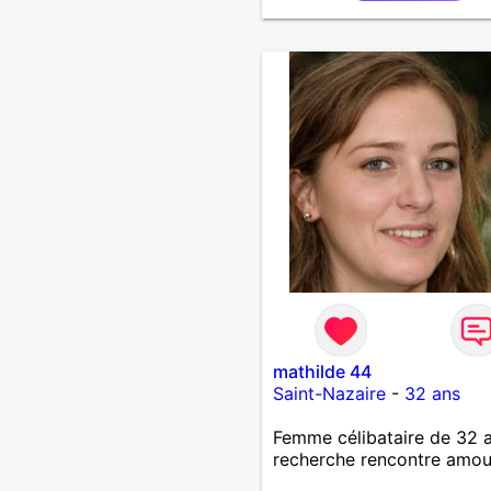
mathilde 44
Saint-Nazaire
-
32 ans
Femme célibataire de 32 
recherche rencontre amo