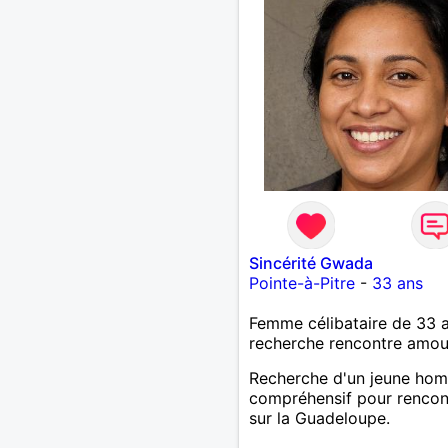
Sincérité Gwada
Pointe-à-Pitre
-
33 ans
Femme célibataire de 33 
recherche rencontre amo
Recherche d'un jeune ho
compréhensif pour rencon
sur la Guadeloupe.