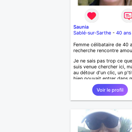
Saunia
Sablé-sur-Sarthe
-
40 ans
Femme célibataire de 40 
recherche rencontre amo
Je ne sais pas trop ce que
suis venue chercher ici, ma
au détour d'un clic, un p'ti
bien pouvait entrer dans m
Voir le profil