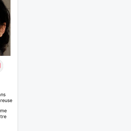
ans
ureuse
mme
tre