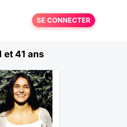
SE CONNECTER
 et 41 ans