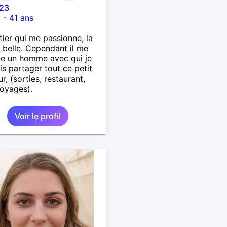
23
t
-
41 ans
ier qui me passionne, la
t belle. Cependant il me
e un homme avec qui je
is partager tout ce petit
r, (sorties, restaurant,
voyages).
Voir le profil