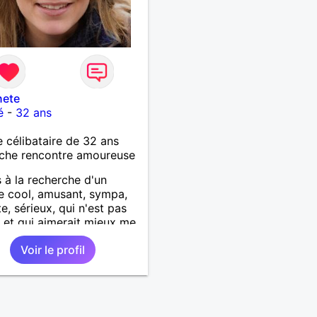
nete
é
-
32 ans
célibataire de 32 ans
che rencontre amoureuse
s à la recherche d'un
 cool, amusant, sympa,
e, sérieux, qui n'est pas
 et qui aimerait mieux me
tre. J'aime les personnes
Voir le profil
nt simples, affectueuses
n grand coeur.