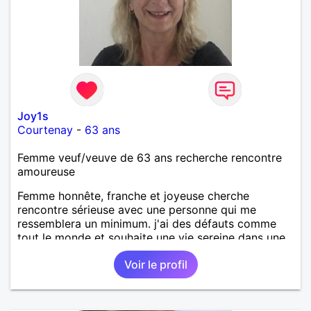
Joy1s
Courtenay
-
63 ans
Femme veuf/veuve de 63 ans recherche rencontre
amoureuse
Femme honnête, franche et joyeuse cherche
rencontre sérieuse avec une personne qui me
ressemblera un minimum. j'ai des défauts comme
tout le monde et souhaite une vie sereine dans une
relation sur du long terme.
Voir le profil