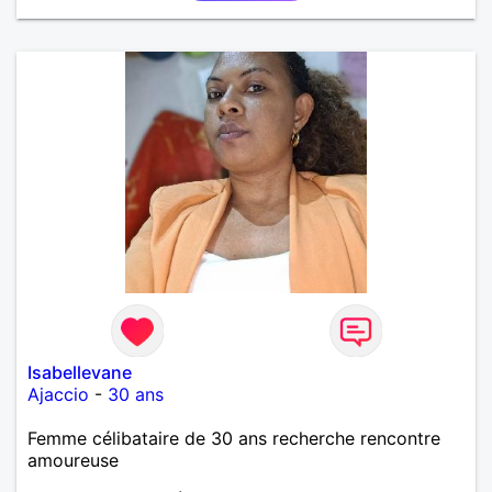
Isabellevane
Ajaccio
-
30 ans
Femme célibataire de 30 ans recherche rencontre
amoureuse