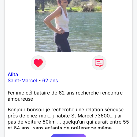
Alita
Saint-Marcel
-
62 ans
Femme célibataire de 62 ans recherche rencontre
amoureuse
Bonjour bonsoir je recherche une relation sérieuse
près de chez moi....j habite St Marcel 73600....j ai
pas de voiture 50km ... quelqu'un qui aurait entre 55
et 64 ans...sans enfants de préférence même
adultes et qui n aurait garder aucun contact avec