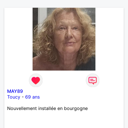
MAY89
Toucy
-
69 ans
Nouvellement installée en bourgogne