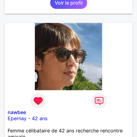
Voir le profil
une où plusieurs ex...si vous correspondez à ma
recherche ecrivez moi je vous répondrai...
nawbee
Epernay
-
42 ans
Femme célibataire de 42 ans recherche rencontre
amicale