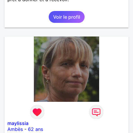
Voir le profil
maylissia
Ambès
-
62 ans