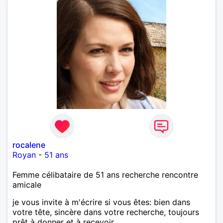
rocalene
Royan
-
51 ans
Femme célibataire de 51 ans recherche rencontre
amicale
je vous invite à m'écrire si vous êtes: bien dans
votre tête, sincère dans votre recherche, toujours
prêt à donner et à recevoir.