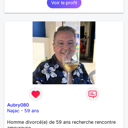
Voir le profil
randonnée pour se défouler, se relaxer, se détendre
et finalement prendre du bon temps. C'est difficile
de tout dire en quelques lignes. En revanche, vous
pouvez me contacter pour avoir plus
d'informations. A bientôt
Aubry080
Najac
-
59 ans
Homme divorcé(e) de 59 ans recherche rencontre
amoureuse