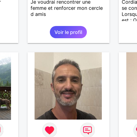
r
Je voudrai rencontrer une
Cordia
femme et renforcer mon cercle
se con
d amis
Lorsqu
est : 
ne don
Voir le profil
vintag
par bon
...... 
banqui
philan