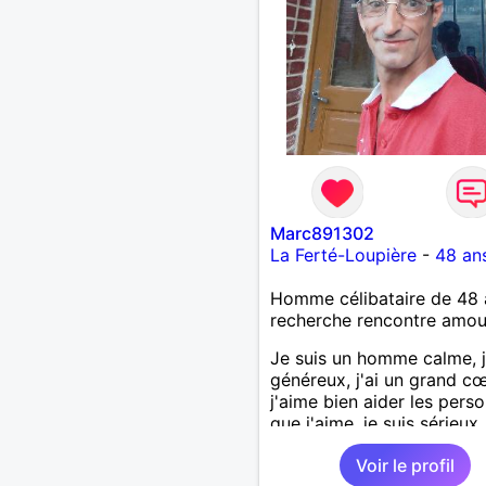
Marc891302
La Ferté-Loupière
-
48 an
Homme célibataire de 48 
recherche rencontre amo
Je suis un homme calme, j
généreux, j'ai un grand cœ
j'aime bien aider les pers
que j'aime, je suis sérieux,
sincère, je suis honnête, j
Voir le profil
pas qu'on joue avec moi e