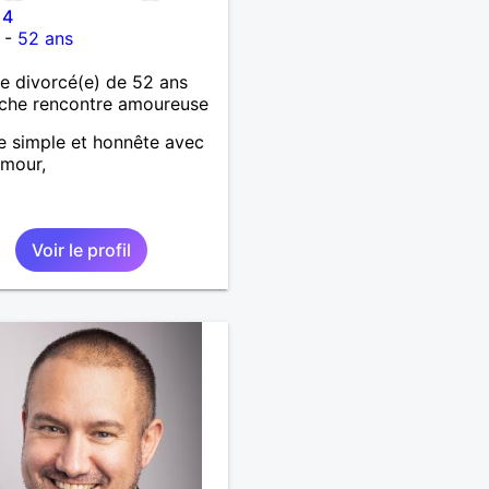
14
-
52 ans
 divorcé(e) de 52 ans
che rencontre amoureuse
 simple et honnête avec
umour,
Voir le profil