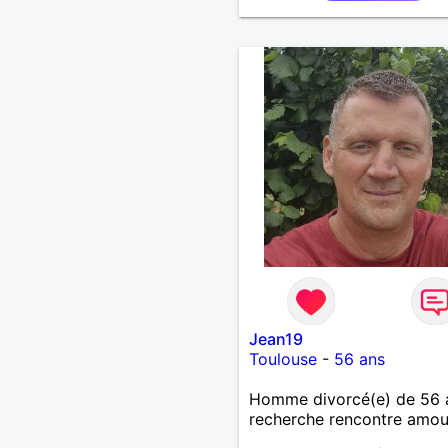
j'aime pas les mensonges.
cherche une relation amo
et sérieuse.
Jean19
Toulouse
-
56 ans
Homme divorcé(e) de 56 
recherche rencontre amo