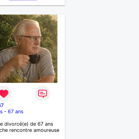
67
s
-
67 ans
 divorcé(e) de 67 ans
che rencontre amoureuse