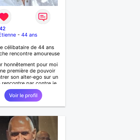
42
Etienne
-
44 ans
célibataire de 44 ans
che rencontre amoureuse
ur honnêtement pour moi
une première de pouvoir
trer son alter-ego sur un
e rencontre par contre je
inamique entreprenant
Voir le profil
ctueux audacieuse
ionné sincères et expressif
ime surtout les câlins et à
rtager avec humour et
bisous à+ à bientôt