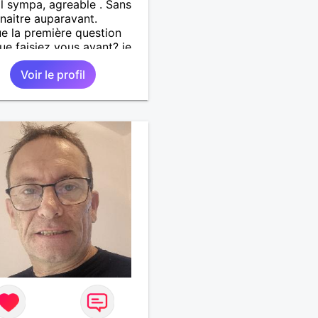
l sympa, agreable . Sans
naitre auparavant.
e la première question
Que faisiez vous avant? je
ne pas suite. Je suis
Voir le profil
e désolé , on commence
jour .......... Un minimum
Je ne suis pas docteur ,
er, psycholoque ,
trope, mécène.