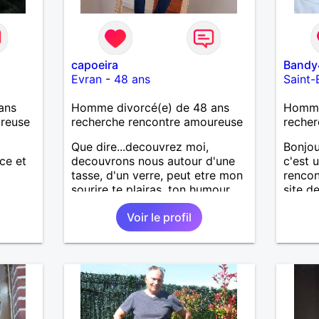
capoeira
Bandy
Evran
-
48 ans
Saint-
ans
Homme divorcé(e) de 48 ans
Homme 
ureuse
recherche rencontre amoureuse
recher
Que dire...decouvrez moi,
Bonjo
ce et
decouvrons nous autour d'une
c'est 
tasse, d'un verre, peut etre mon
rencon
sourire te plairas, ton humour
site d
me fera pouffer.. en tout cas on
suis d
Voir le profil
a tout a gagner.
respe
attent
et j' a
les pa
amour 