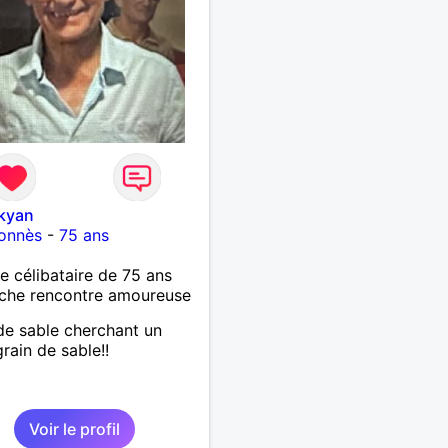
kyan
lonnès
-
75 ans
célibataire de 75 ans
che rencontre amoureuse
de sable cherchant un
grain de sable!!
Voir le profil