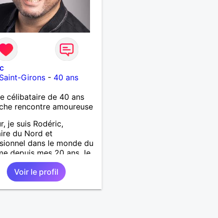
c
-Saint-Girons
-
40 ans
célibataire de 40 ans
che rencontre amoureuse
r, je suis Rodéric,
aire du Nord et
sionnel dans le monde du
me depuis mes 20 ans Je
rrivée dans les landes en
Voir le profil
d'année pour un nouveau
la recherche d'une
ne avec qui découvrir,
er et pourquoi pas aimer
suis quelqu'un d'humain,