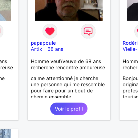
papapoule
Rodéri
Artix
-
68 ans
Vielle
ans
Homme veuf/veuve de 68 ans
Homme 
ureuse
recherche rencontre amoureuse
recher
ne
calme attentionné je cherche
Bonjou
une personne qui me ressemble
origin
pour faire pour un bout de
profes
chemin ensemble
touris
suis a
Voir le profil
début 
job A 
person
partag
;) Je 