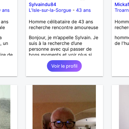
Sylvaindu84
Micka
 ans
L'Isle-sur-la-Sorgue
-
43 ans
Troarn
 ans
Homme célibataire de 43 ans
Homme
ale
recherche rencontre amoureuse
recher
a
Bonjour, je m’appelle Sylvain. Je
homme
, un
suis à la recherche d’une
de l'h
personne avec qui passer de
ire de
bons moments et voir plus si
nous nous correspondons.
Voir le profil
J’aime la nature, les voyages et
aussi faire la fête de temps en
temps ;-)Je suis papa d’un petit
garçon de 7 ans dont je
m’occupe en garde alternée.
J’aime à peu près tous les styles
de musique. (Oui je suis pas trop
fan de Jul). Je fais du sport
pour garder la forme et plutôt
agréable à regarder. (Enfin je le
pense en tout cas 😂)