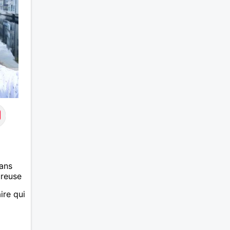
sociab
taquine
ans
ureuse
ire qui