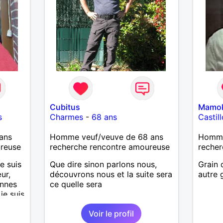
Cubitus
Mamo
s
Charmes
-
68 ans
Castil
ans
Homme veuf/veuve de 68 ans
Homme 
ureuse
recherche rencontre amoureuse
recher
e suis
Que dire sinon parlons nous,
Grain 
ur,
découvrons nous et la suite sera
autre 
onnes
ce quelle sera
 je suis
'aime
Voir le profil
t