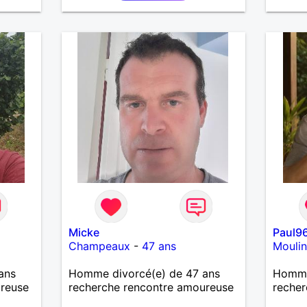
 Je
ureuse
Micke
Paul9
Champeaux
-
47 ans
Moulin
ans
Homme divorcé(e) de 47 ans
Homme
ureuse
recherche rencontre amoureuse
recher